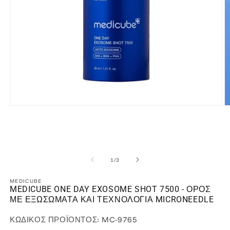
Άνοιγμα
Ά
μέσου
μ
1
2
στο
σ
βοηθητικό
β
παράθυρο
π
από
1
/
3
MEDICUBE
MEDICUBE ONE DAY EXOSOME SHOT 7500 - ΟΡΌΣ
ΜΕ ΕΞΩΣΏΜΑΤΑ ΚΑΙ ΤΕΧΝΟΛΟΓΊΑ MICRONEEDLE
ΚΩΔΙΚΟΣ ΠΡΟΪΟΝΤΟΣ:
MC-9765